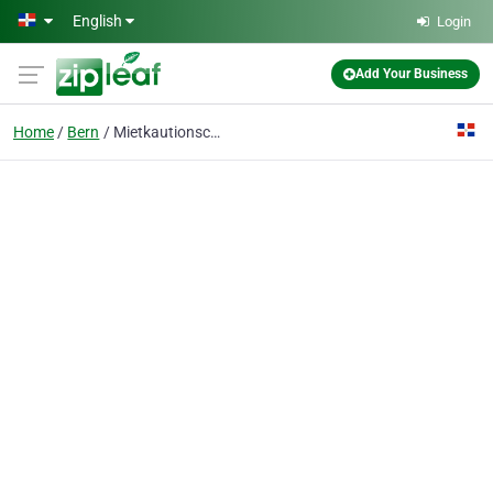
Skip to main content
English
Login
Add Your Business
Home
Bern
Mietkautionschweiz