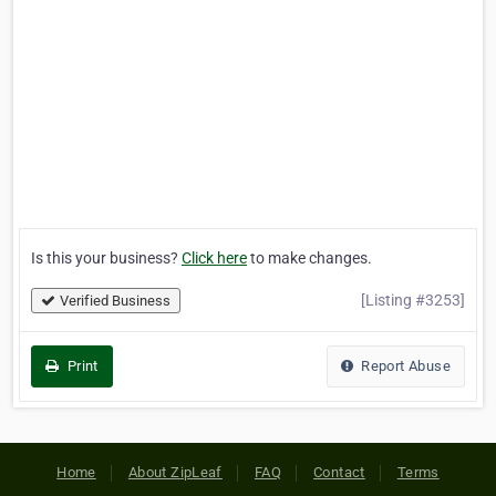
Is this your business?
Click here
to make changes.
[Listing #3253]
Verified Business
Print
Report Abuse
Home
About ZipLeaf
FAQ
Contact
Terms